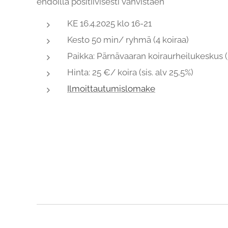
ehdoilla positiivisesti vahvistaen
KE 16.4.2025 klo 16-21
Kesto 50 min/ ryhmä (4 koiraa)
Paikka: Pärnävaaran koiraurheilukeskus (
Hinta: 25 €/ koira (sis. alv 25,5%)
Ilmoittautumislomake