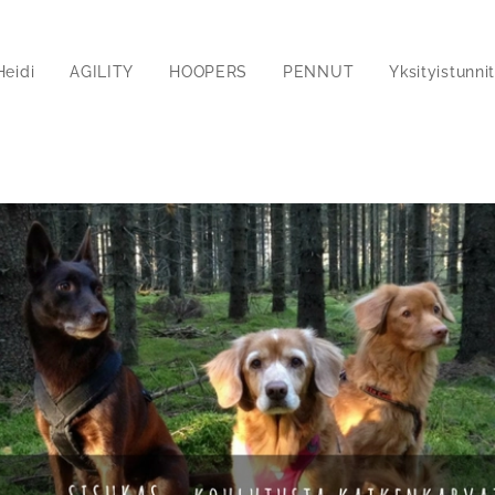
Heidi
AGILITY
HOOPERS
PENNUT
Yksityistunni