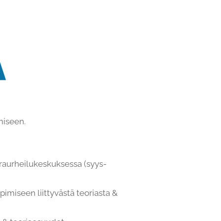
miseen.
iraurheilukeskuksessa (syys-
ppimiseen liittyvästä teoriasta &