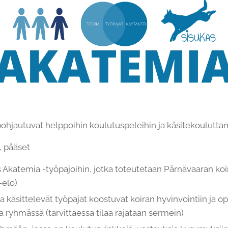
pohjautuvat helppoihin koulutuspeleihin ja käsitekoulutta
, pääset
s Akatemia -työpajoihin, jotka toteutetaan Pärnävaaran ko
-elo)
ta käsittelevät työpajat koostuvat koiran hyvinvointiin ja o
a ryhmässä (tarvittaessa tilaa rajataan sermein)