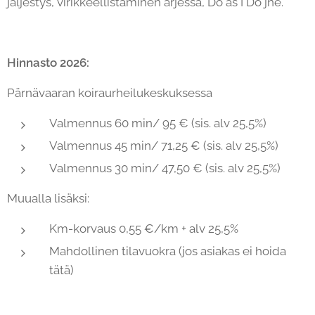
jäljestys, virikkeellistäminen arjessa, Do as I Do jne.
Hinnasto 2026:
Pärnävaaran koiraurheilukeskuksessa
Valmennus 60 min/ 95 € (sis. alv 25,5%)
Valmennus 45 min/ 71,25 € (sis. alv 25,5%)
Valmennus 30 min/ 47,50 € (sis. alv 25,5%)
Muualla lisäksi:
Km-korvaus 0,55 €/km + alv 25,5%
Mahdollinen tilavuokra (jos asiakas ei hoida
tätä)